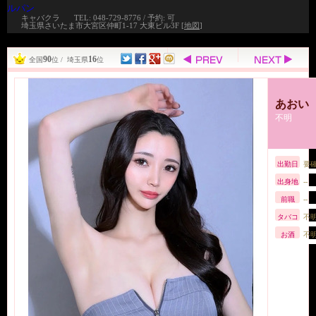
ルパン
キャバクラ
TEL: 048-729-8776 / 予約: 可
埼玉県さいたま市大宮区仲町1-17 大東ビル3F [
地図
]
90
16
全国
位 / 埼玉県
位
あおい
不明
出勤日
要
出身地
--
前職
--
タバコ
不
お酒
不