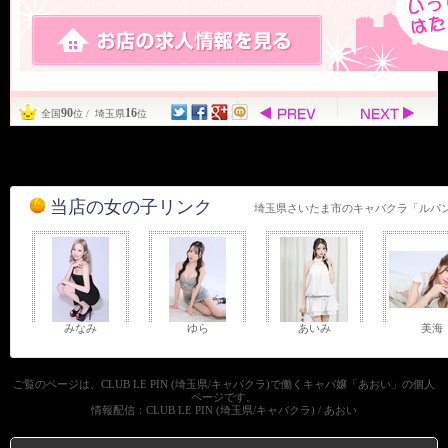
90
16
全国
位 / 埼玉県
位
当店の女の子リンク
埼玉県さいたま市のキャバクラ「ルパ
みなみ
ゆら
あいみ
美海
ご覧のページは、CLUB LE PIN (埼玉県/キャバクラ)で働くキャバ嬢「あおい」の個人
ページです。
情報配信：CLUB LE PIN (埼玉県/キャバクラ) / あおい