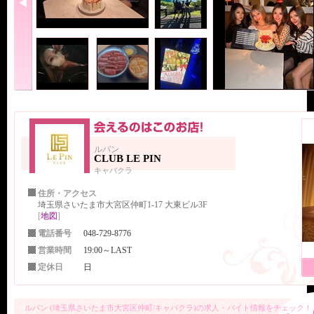
ルパン
CLUB LE PIN
キャバクラ
住所・アクセス
埼玉県さいたま市大宮区仲町1-17 大東ビル3F
[
地図
]
電話番号
048-729-8776
営業時間
19:00～LAST
定休日
日
ルパン (埼玉県さいたま市大宮区仲町/キャバクラ)の求人・バイト情報をチェック！