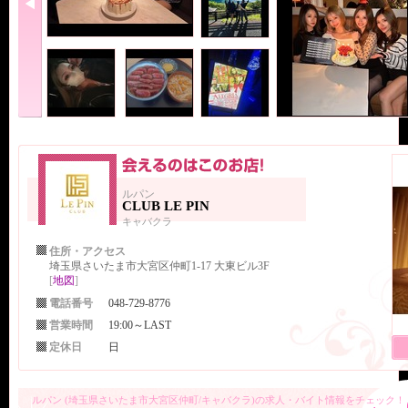
ルパン
CLUB LE PIN
キャバクラ
住所・アクセス
埼玉県さいたま市大宮区仲町1-17 大東ビル3F
[
地図
]
電話番号
048-729-8776
営業時間
19:00～LAST
定休日
日
ルパン (埼玉県さいたま市大宮区仲町/キャバクラ)の求人・バイト情報をチェック！