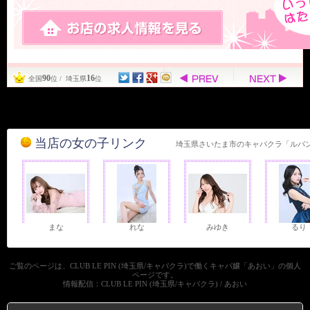
90
16
全国
位 / 埼玉県
位
当店の女の子リンク
埼玉県さいたま市のキャバクラ「ルパ
まな
れな
みゆき
るり
ご覧のページは、CLUB LE PIN (埼玉県/キャバクラ)で働くキャバ嬢「あおい」の個人
ページです。
情報配信：CLUB LE PIN (埼玉県/キャバクラ) / あおい