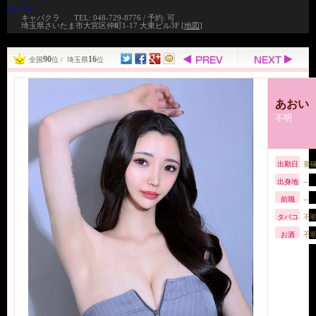
ルパン
キャバクラ
TEL: 048-729-8776 / 予約: 可
埼玉県さいたま市大宮区仲町1-17 大東ビル3F [
地図
]
90
16
全国
位 / 埼玉県
位
あおい
不明
出勤日
要
出身地
--
前職
--
タバコ
不
お酒
不