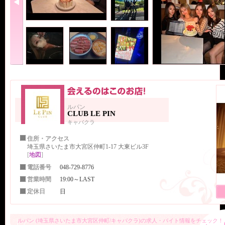
ルパン
CLUB LE PIN
キャバクラ
住所・アクセス
埼玉県さいたま市大宮区仲町1-17 大東ビル3F
[
地図
]
電話番号
048-729-8776
営業時間
19:00～LAST
定休日
日
ルパン (埼玉県さいたま市大宮区仲町/キャバクラ)の求人・バイト情報をチェック！