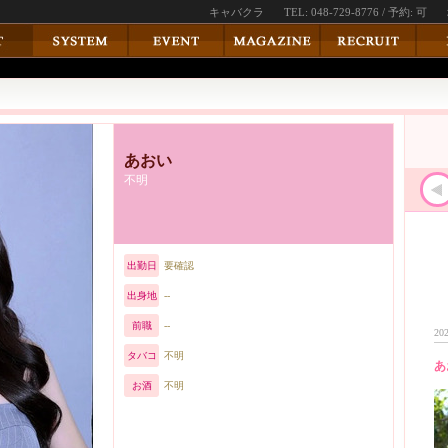
キャバクラ
TEL: 048-729-8776 / 予約: 可
あおい
不明
出勤日
要確認
出身地
--
前職
--
202
タバコ
不明
あ
お酒
不明