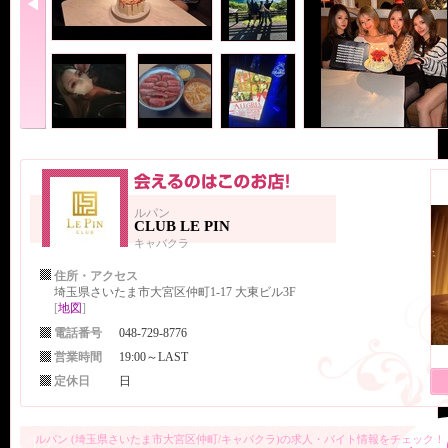
ルパン
CLUB LE PIN
キャバクラ
住所・アクセス
埼玉県さいたま市大宮区仲町1-17 大東ビル3F
[
地図
]
電話番号
048-729-8776
営業時間
19:00～LAST
定休日
日
ルパン (埼玉県さいたま市大宮区仲町/キャバクラ)の求人・バイト情報をチェック！