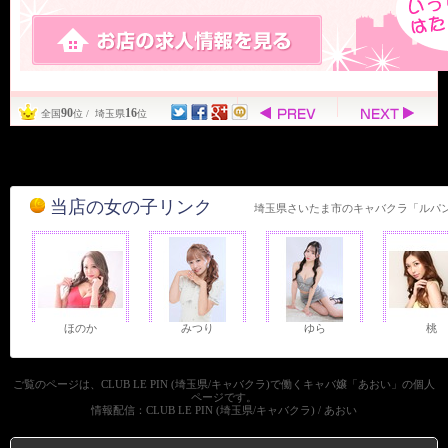
90
16
全国
位 / 埼玉県
位
当店の女の子リンク
埼玉県さいたま市のキャバクラ「ルパ
ほのか
みつり
ゆら
桃
ご覧のページは、CLUB LE PIN (埼玉県/キャバクラ)で働くキャバ嬢「あおい」の個人
ページです。
情報配信：CLUB LE PIN (埼玉県/キャバクラ) / あおい