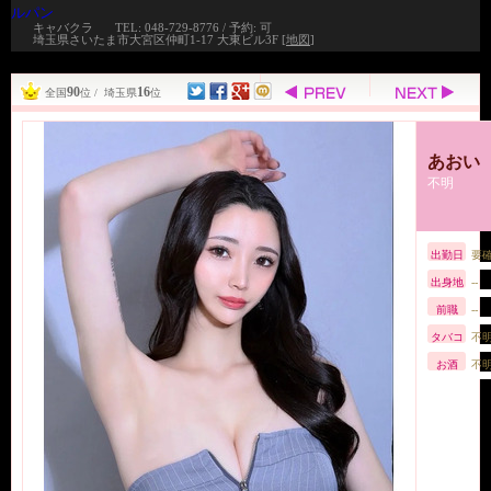
ルパン
キャバクラ
TEL: 048-729-8776 / 予約: 可
埼玉県さいたま市大宮区仲町1-17 大東ビル3F [
地図
]
90
16
全国
位 / 埼玉県
位
あおい
不明
出勤日
要
出身地
--
前職
--
タバコ
不
お酒
不