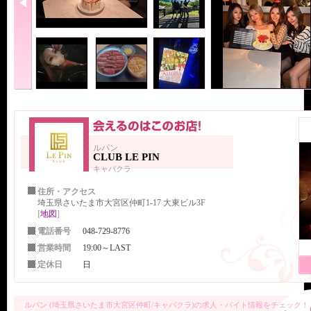
ルパン
CLUB LE PIN
キャバクラ
住所・アクセス
埼玉県さいたま市大宮区仲町1-17 大東ビル3F
[
地図
]
電話番号
048-729-8776
営業時間
19:00～LAST
定休日
日
ルパン (埼玉県さいたま市大宮区仲町/キャバクラ)の求人・バイト情報をチェック！