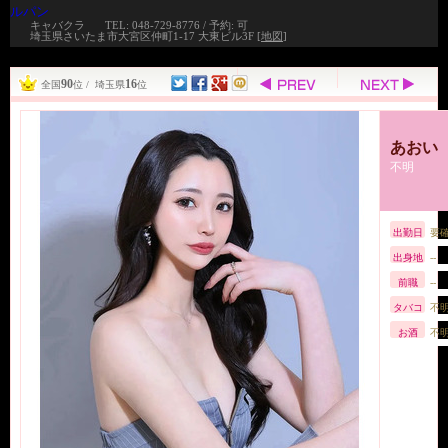
ルパン
キャバクラ
TEL: 048-729-8776 / 予約: 可
埼玉県さいたま市大宮区仲町1-17 大東ビル3F [
地図
]
90
16
全国
位 / 埼玉県
位
あおい
不明
出勤日
要
出身地
--
前職
--
タバコ
不
お酒
不