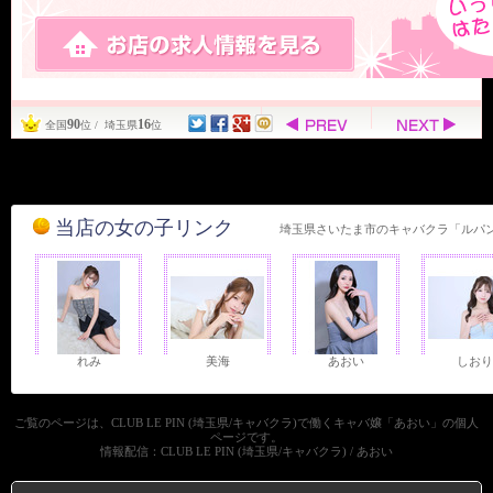
90
16
全国
位 / 埼玉県
位
当店の女の子リンク
埼玉県さいたま市のキャバクラ「ルパ
れみ
美海
あおい
しおり
ご覧のページは、CLUB LE PIN (埼玉県/キャバクラ)で働くキャバ嬢「あおい」の個人
ページです。
情報配信：CLUB LE PIN (埼玉県/キャバクラ) / あおい