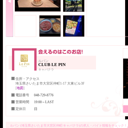
ルパン
CLUB LE PIN
キャバクラ
住所・アクセス
埼玉県さいたま市大宮区仲町1-17 大東ビル3F
[
地図
]
電話番号
048-729-8776
営業時間
19:00～LAST
定休日
日
ルパン (埼玉県さいたま市大宮区仲町/キャバクラ)の求人・バイト情報をチェック！