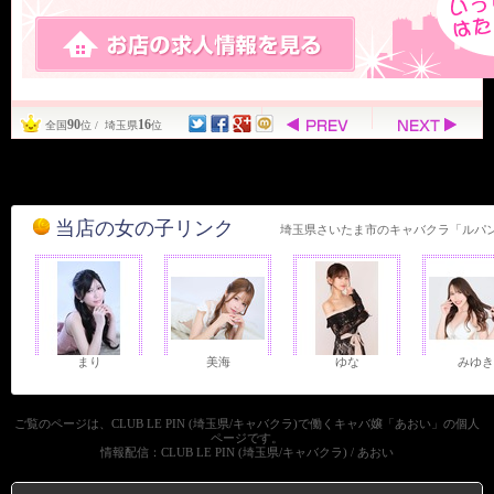
90
16
全国
位 / 埼玉県
位
当店の女の子リンク
埼玉県さいたま市のキャバクラ「ルパ
まり
美海
ゆな
みゆき
ご覧のページは、CLUB LE PIN (埼玉県/キャバクラ)で働くキャバ嬢「あおい」の個人
ページです。
情報配信：CLUB LE PIN (埼玉県/キャバクラ) / あおい