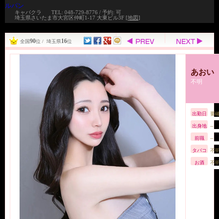
ルパン
キャバクラ
TEL: 048-729-8776 / 予約: 可
埼玉県さいたま市大宮区仲町1-17 大東ビル3F [
地図
]
90
16
全国
位 / 埼玉県
位
あおい
不明
出勤日
要
出身地
--
前職
--
タバコ
不
お酒
不