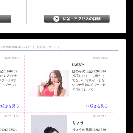
ま市大宮区仲町/キャバクラ) 新着キャスト日記
08/06 02:41
08/05 02:32
ほのか
20260805
ほのかの日記20260804
👙💕✨⁡#ナ
投稿したくても出かけ
#プール#水
てないし写真が一切な
イトプール#
い...💔年始に#ズートピ
ア2観に行って...
>>続きを見る
>>続きを見る
07/25 14:51
05/30 03:51
りょう
260725
お
りょうの日記20260529