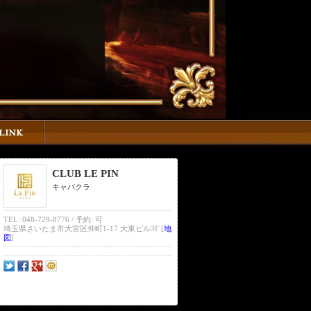
CLUB LE PIN
キャバクラ
TEL: 048-729-8776 / 予約: 可
埼玉県さいたま市大宮区仲町1-17 大東ビル3F [
地
図
]