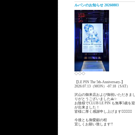
ルパンのお知らせ 20260803
◇◇◇
【LE PIN The 5th-Anniversary-】
2026.07.13（MON）-07.18（SAT）
沢山の御来店および御祝いただきま
りがとうございました🙏✨
お陰様でCLUB LE PIN も無事5歳
が出来ました！
皆様に厚く感謝申し上げます🙇‍♂️🙇🏻‍♂️
今後とも御愛顧の程
宜しくお願い致します!!