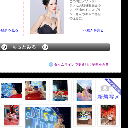
この間はメゾンドボー
テさんの取材撮影📸今
まで沢山のドレスブラ
ンドさんやキャバ雑誌
の撮影に...
>>続きを見る
>>続きを見る
タイムラインで更新順に記事をみる