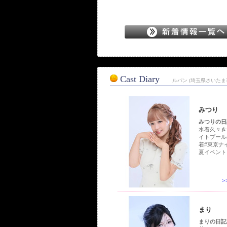
Cast Diary
ルパン (埼玉県さいた
みつり
みつりの日記
水着久々きた
イトプール
着#東京ナ
夏イベント
まり
まりの日記20