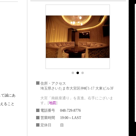
住所・アクセス
埼玉県さいたま市大宮区仲町1-17 大東ビル3F
して誠にあ
大宮「南銀座通り」を直進。右手にございま
す。[
地図
]
を迎えること
電話番号
048-729-8776
営業時間
19:00～LAST
定休日
日