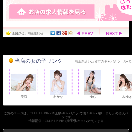
24
10
全国
位 / 埼玉県
位
当店の女の子リンク
埼玉県さいたま市のキャバクラ「ルパ
美海
わかな
ゆら
みゆき
ご覧のページは、CLUB LE PIN (埼玉県/キャバクラ)で働くキャバ嬢「まり」の個人ペ
ージです。
情報配信：CLUB LE PIN (埼玉県/キャバクラ) / まり