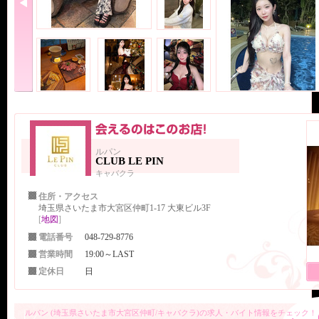
ルパン
CLUB LE PIN
キャバクラ
住所・アクセス
埼玉県さいたま市大宮区仲町1-17 大東ビル3F
[
地図
]
電話番号
048-729-8776
営業時間
19:00～LAST
定休日
日
ルパン (埼玉県さいたま市大宮区仲町/キャバクラ)の求人・バイト情報をチェック！