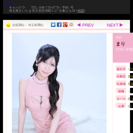
ルパン
キャバクラ
TEL: 048-729-8776 / 予約: 可
埼玉県さいたま市大宮区仲町1-17 大東ビル3F [
地図
]
24
10
全国
位 / 埼玉県
位
Mari
まり
T156 | 不明
誕生日
1月
出勤日
要
出身地
青
前職
--
タバコ
吸
お酒
強