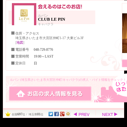
ルパン
CLUB LE PIN
キャバクラ
住所・アクセス
埼玉県さいたま市大宮区仲町1-17 大東ビル3F
[
地図
]
電話番号
048-729-8776
営業時間
19:00～LAST
定休日
日
ルパン (埼玉県さいたま市大宮区仲町/キャバクラ)の求人・バイト情報をチェック！
697
81
全国
位 / 埼玉県
位