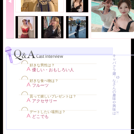
キ
ャ
バ
好きな男性は？
ク
優しい・おもしろい人
ラ
嬢
「ゆ
好きな食べ物は？
な」
さ
フルーツ
ん
の
趣
貰って嬉しいプレゼントは？
味
アクセサリー
や
興
味
デートしたい場所は？
は?!
どこでも