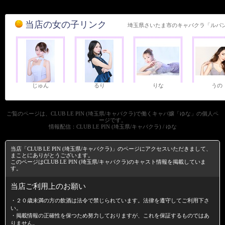
当店の女の子リンク
埼玉県さいたま市のキャバクラ「ルパ
じゅん
るり
りな
うの
ご覧のページは、CLUB LE PIN (埼玉県/キャバクラ)で働くキャバ嬢「ゆな」の個人ペ
ージです。
情報配信：CLUB LE PIN (埼玉県/キャバクラ) / ゆな
当店「CLUB LE PIN (埼玉県/キャバクラ)」のページにアクセスいただきまして、
まことにありがとうございます。
このページはCLUB LE PIN (埼玉県/キャバクラ)のキャスト情報を掲載していま
す。
当店ご利用上のお願い
・２０歳未満の方の飲酒は法令で禁じられています。法律を遵守してご利用下さ
い。
・掲載情報の正確性を保つため努力しておりますが、これを保証するものではあ
りません。