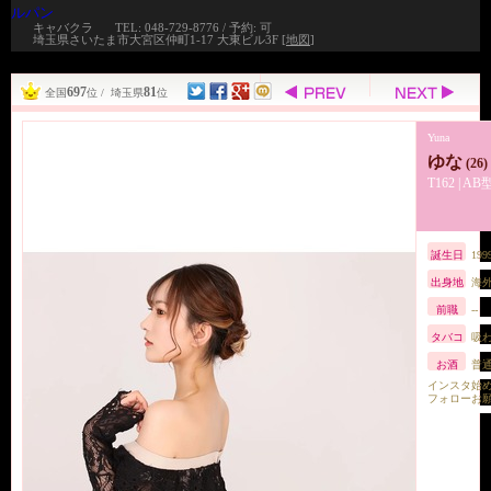
ルパン
キャバクラ
TEL: 048-729-8776 / 予約: 可
埼玉県さいたま市大宮区仲町1-17 大東ビル3F [
地図
]
697
81
全国
位 / 埼玉県
位
Yuna
ゆな
(26)
T162 | AB
誕生日
19
出身地
海
前職
--
タバコ
吸
お酒
普
インスタ始
フォローお