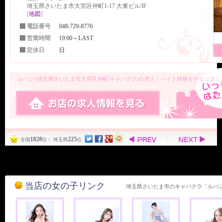
埼玉県さいたま市大宮区仲町1-17 大東ビル3F
[
地図
]
電話番号
048-729-8776
営業時間
19:00～LAST
定休日
日
ルパン (埼玉県さいたま市大宮区仲町/キャバクラ)の求人・バイト情報をチェック！
1828
225
全国
位 / 埼玉県
位
当店の女の子リンク
埼玉県さいたま市のキャバクラ「ルパ