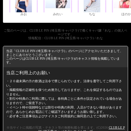
みお
みれい
ちな
ほのか
ご覧のページは、CLUB LE PIN (埼玉県/キャバクラ)で働くキャバ嬢「れな」の個人ペ
ージです。
情報配信：CLUB LE PIN (埼玉県/キャバクラ) / れな
当店「CLUB LE PIN (埼玉県/キャバクラ)」のページにアクセスいただきまして、
まことにありがとうございます。
このページはCLUB LE PIN (埼玉県/キャバクラ)のキャスト情報を掲載していま
す。
当店ご利用上のお願い
・２０歳未満の方の飲酒は法令で禁じられています。法律を遵守してご利用下さ
い。
・掲載情報の正確性を保つため努力しておりますが、これを保証するものではあ
りません。
・割引や特典のご利用に際しては、各特典ごとに条件が設定されている場合があ
りますので、ご留意下さい。
・イベント時や混雑時などは割引や特典の利用、入店ができない場合があります
ので、あらかじめお電話にてご確認下さいますようお願い致します。
・必ず本ご注意事項および
ナイスタご利用規約
に御同意の上でご利用下さい。
※当サイトに掲載の写真・テキスト等の無断転載を禁じます。(C)2026
CLUB LE P