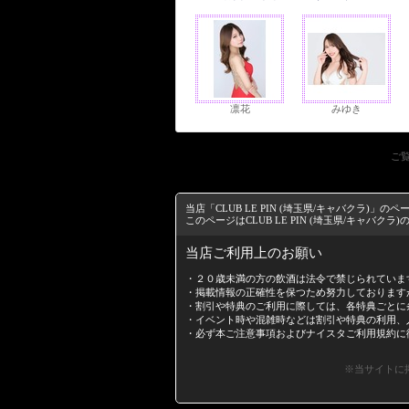
凛花
みゆき
ご覧
当店「CLUB LE PIN (埼玉県/キャバクラ
このページはCLUB LE PIN (埼玉県/キャバ
当店ご利用上のお願い
・２０歳未満の方の飲酒は法令で禁じられていま
・掲載情報の正確性を保つため努力しております
・割引や特典のご利用に際しては、各特典ごとに
・イベント時や混雑時などは割引や特典の利用、
・必ず本ご注意事項および
ナイスタご利用規約
に
※当サイトに掲