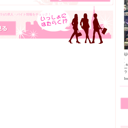
クラ)の求人・バイト情報をチェック！
🐱
.
.
. 
ー
ラ
I