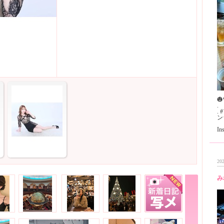
🎃
.
.
ン
I
202
み