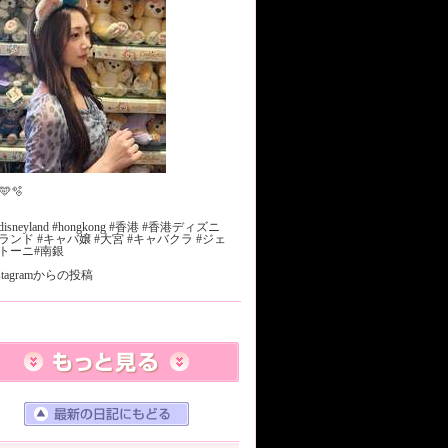
🩵🫧
#disneyland #hongkong #香港 #香港ディズニ
ランド #キャバ嬢 #大宮 #キャバクラ #ジェ
トーニ#南銀
nstagramからの投稿