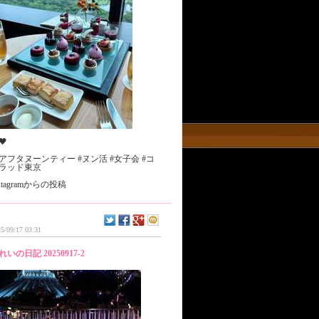
🖤
 #アフタヌーンティー #ヌン活 #女子会 #コ
ラッド東京
nstagramからの投稿
5/09/17 03:31
れいの日記 20250917-2