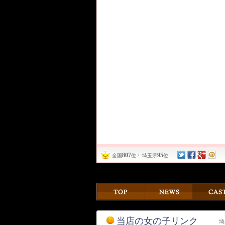
807
95
全国
位 / 埼玉県
位
当店の女の子リンク
埼