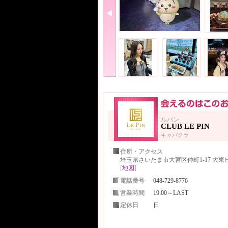
ルパン
CLUB LE PIN
キャバクラ
住所・アクセス
埼玉県さいたま市大宮区仲町1-17 大東ビ
[
地図
]
電話番号
048-729-8776
営業時間
19:00～LAST
定休日
日