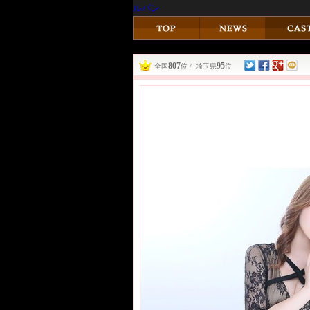
ルパン
807
95
全国
位 / 埼玉県
位