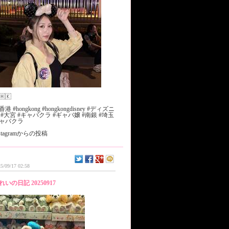
🇭🇰
#香港 #hongkong #hongkongdisney #ディズニ
 #大宮 #キャバクラ #ギャバ嬢 #南銀 #埼玉
ャバクラ
nstagramからの投稿
5/09/17 02:58
れいの日記 20250917