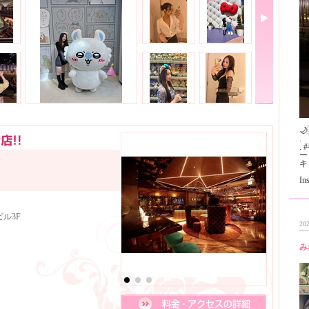
🌙
.
. 
ー
キ
I
ル3F
202
み