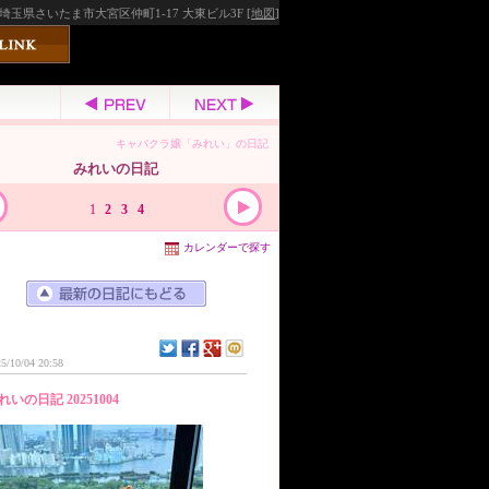
埼玉県さいたま市大宮区仲町1-17 大東ビル3F [
地図
]
キャバクラ嬢「みれい」の日記
みれいの日記
1
2
3
4
カレンダーで探す
5/10/04 20:58
れいの日記 20251004