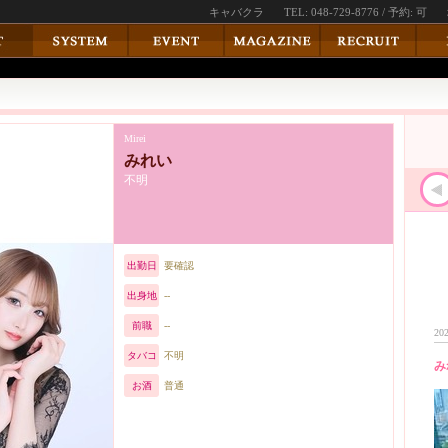
キャバクラ
TEL: 048-729-8776 / 予約: 可
Mirei
みれい
不明
出勤日
要確認
出身地
--
前職
--
202
タバコ
不明
み
お酒
普通