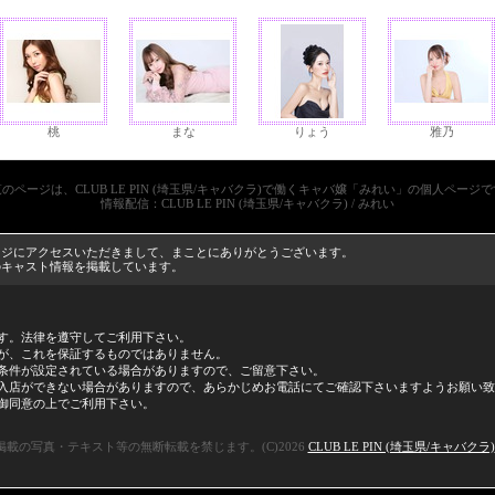
桃
まな
りょう
雅乃
のページは、CLUB LE PIN (埼玉県/キャバクラ)で働くキャバ嬢「みれい」の個人ページ
情報配信：CLUB LE PIN (埼玉県/キャバクラ) / みれい
)」のページにアクセスいただきまして、まことにありがとうございます。
クラ)のキャスト情報を掲載しています。
す。法律を遵守してご利用下さい。
が、これを保証するものではありません。
条件が設定されている場合がありますので、ご留意下さい。
入店ができない場合がありますので、あらかじめお電話にてご確認下さいますようお願い致
御同意の上でご利用下さい。
載の写真・テキスト等の無断転載を禁じます。(C)2026
CLUB LE PIN (埼玉県/キャバクラ)