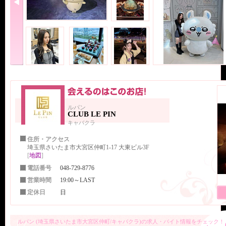
ルパン
CLUB LE PIN
キャバクラ
住所・アクセス
埼玉県さいたま市大宮区仲町1-17 大東ビル3F
[
地図
]
電話番号
048-729-8776
営業時間
19:00～LAST
定休日
日
ルパン (埼玉県さいたま市大宮区仲町/キャバクラ)の求人・バイト情報をチェック！