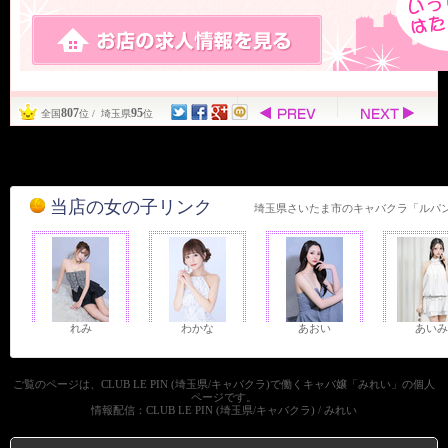
807
95
全国
位 / 埼玉県
位
当店の女の子リンク
埼玉県さいたま市のキャバクラ「ルパ
れみ
わかな
あおい
あいみ
ご覧のページは、CLUB LE PIN (埼玉県/キャバクラ)で働くキャバ嬢「みれい」の個人
ページです。
情報配信：CLUB LE PIN (埼玉県/キャバクラ) / みれい