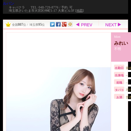
ルパン
キャバクラ
TEL: 048-729-8776 / 予約: 可
埼玉県さいたま市大宮区仲町1-17 大東ビル3F [
地図
]
807
95
全国
位 / 埼玉県
位
Mirei
みれい
不明
出勤日
要
出身地
--
前職
--
タバコ
不
お酒
普