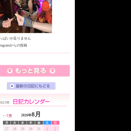
っぱいが足りません
nstagramからの投稿
2025年
8月
2026年
<<
7月
月
火
水
木
金
土
日
27
28
29
30
31
1
2