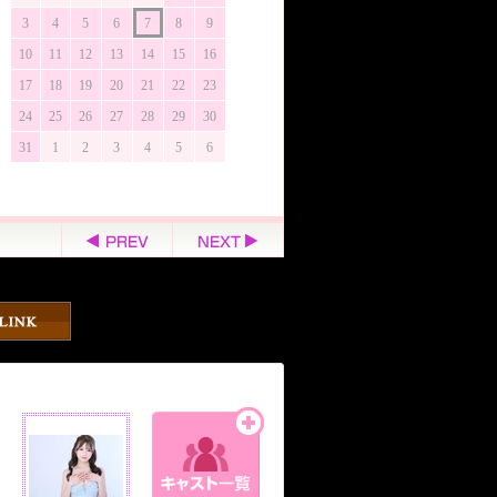
3
4
5
6
7
8
9
10
11
12
13
14
15
16
17
18
19
20
21
22
23
24
25
26
27
28
29
30
31
1
2
3
4
5
6