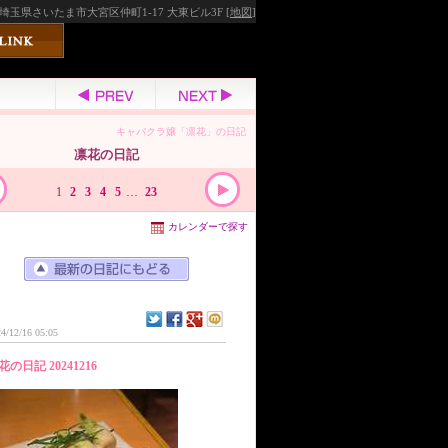
埼玉県さいたま市大宮区仲町1-17 大東ビル3F [
地図
]
キャバクラ嬢「凛花」の日記
凛花の日記
1
2
3
4
5
…
23
カレンダーで探す
4/12/16 05:05
花の日記 20241216