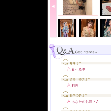
趣味は？
食べる事
資格・特技は？
料理
将来の夢は？
あなたのお嫁さん