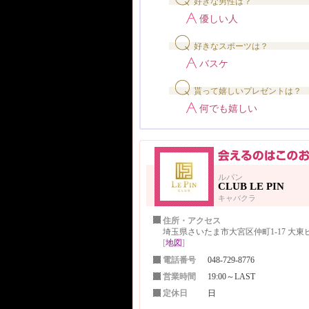
好きな男性は？
優しい人
好きなスポーツは？
バスケ
貰って嬉しいプレゼントは？
何でも嬉しい
ルパン
CLUB LE PIN
キャバクラ
住所・アクセス
埼玉県さいたま市大宮区仲町1-17 大東ビ
[
地図
]
電話番号
048-729-8776
営業時間
19:00～LAST
定休日
日