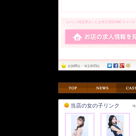
ルパン (埼玉県さいたま市大宮区仲町/キャバ
45
15
全国
位 / 埼玉県
位
当店の女の子リンク
埼