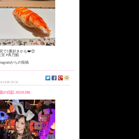
宮で1番好きかも❤️😊
大宮 #斉乃鮨
nstagramからの投稿
4/12/06 20:58
花の日記 20241206