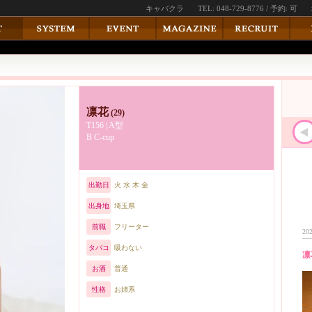
キャバクラ
TEL: 048-729-8776 / 予約: 可
凛花
(29)
T156 | A型
B C-cup
出勤日
火 水 木 金
出身地
埼玉県
前職
フリーター
202
タバコ
吸わない
凛
お酒
普通
性格
お姉系