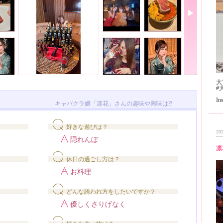
大
#
I
キャバクラ嬢「凛花」さんの趣味や興味は?!
好きな遊びは？
202
隠れんぼ
凛
休日の過ごし方は？
お料理
どんな誘われ方をしたいですか？
優しくさりげなく