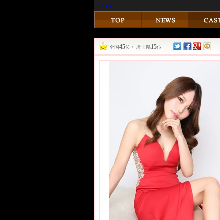
ルパン
45
15
全国
位 / 埼玉県
位