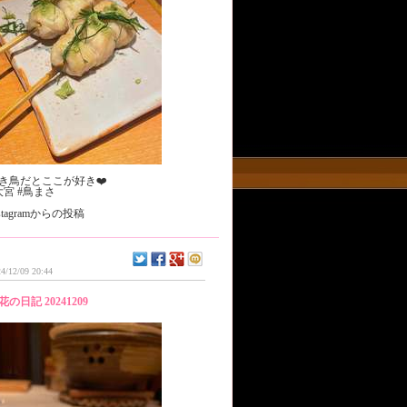
き鳥だとここが好き❤️
大宮 #鳥まさ
nstagramからの投稿
4/12/09 20:44
花の日記 20241209