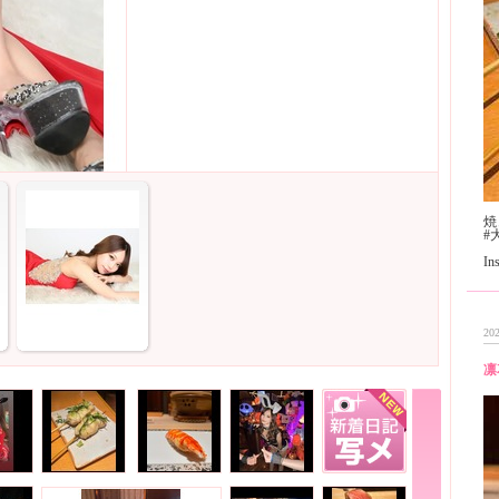
焼
#
I
202
凛