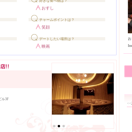
好きな食べ物は？
おすし
チャームポイントは？
笑顔
お
デートしたい場所は？
I
映画
ル3F
<<