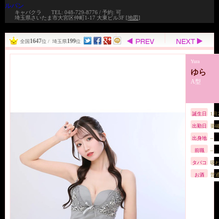
ルパン
キャバクラ
TEL: 048-729-8776 / 予約: 可
埼玉県さいたま市大宮区仲町1-17 大東ビル3F [
地図
]
1647
199
全国
位 / 埼玉県
位
Yura
ゆら
A型
誕生日
1月
出勤日
要
出身地
--
前職
--
タバコ
吸
お酒
普