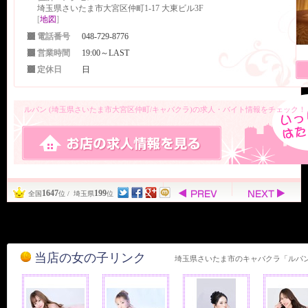
埼玉県さいたま市大宮区仲町1-17 大東ビル3F
[
地図
]
電話番号
048-729-8776
営業時間
19:00～LAST
定休日
日
ルパン (埼玉県さいたま市大宮区仲町/キャバクラ)の求人・バイト情報をチェック！
1647
199
全国
位 / 埼玉県
位
当店の女の子リンク
埼玉県さいたま市のキャバクラ「ルパ