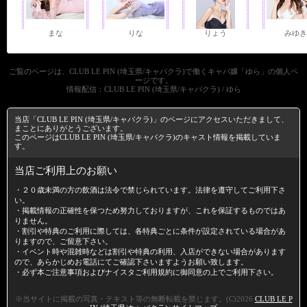
まな
りな
りょう
みゆき
ご覧のページは、CLUB LE PIN (埼玉県/キャバクラ)で働くキャバ嬢「ゆら」の個人ペ
ージです。
情報配信：CLUB LE PIN (埼玉県/キャバクラ) / ゆら
当店「CLUB LE PIN (埼玉県/キャバクラ)」のページにアクセスいただきまして、
まことにありがとうございます。
このページはCLUB LE PIN (埼玉県/キャバクラ)のキャスト情報を掲載していま
す。
当店ご利用上のお願い
・２０歳未満の方の飲酒は法令で禁じられています。法律を遵守してご利用下さ
い。
・掲載情報の正確性を保つため努力しておりますが、これを保証するものではあ
りません。
・割引や特典のご利用に際しては、各特典ごとに条件が設定されている場合があ
りますので、ご留意下さい。
・イベント時や混雑時などは割引や特典の利用、入店ができない場合があります
ので、あらかじめお電話にてご確認下さいますようお願い致します。
・必ず本ご注意事項および
ナイスタご利用規約
に御同意の上でご利用下さい。
※当サイトに掲載の写真・テキスト等の無断転載を禁じます。(C)2026
CLUB LE P